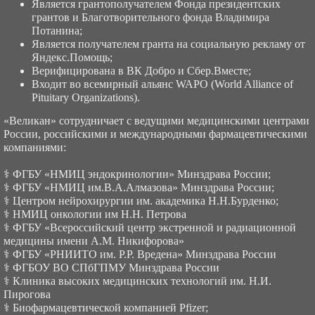
Является грантополучателем Фонда президентских
грантов и Благотворительного фонда Владимира
Потанина;
Является получателем гранта на социальную рекламу от
Яндекс.Помощь;
Верифицирована в ВК Добро и Сбер.Вместе;
Входит во всемирный альянс WAPO (World Alliance of
Pituitary Organizations).
«Великан» сотрудничает с ведущими медицинскими центрами
России, российскими и международными фармацевтическими
компаниями:
⚕ ФГБУ «НМИЦ эндокринологии» Минздрава России;
⚕ ФГБУ «НМИЦ им.В.А.Алмазова» Минздрава России;
⚕ Центром нейрохирургии им. академика Н.Н.Бурденко;
⚕ НМИЦ онкологии им Н.Н. Петрова
⚕ ФГБУ «Всероссийский центр экстренной и радиационной
медицины имени А.М. Никифорова»
⚕ ФГБУ «РНИИТО им. Р.Р. Вредена» Минздрава России
⚕ ФГБОУ ВО СПбГПМУ Минздрава России
⚕ Клиника высоких медицинских технологий им. Н.И.
Пирогова
⚕ Биофармацевтической компанией Pfizer;